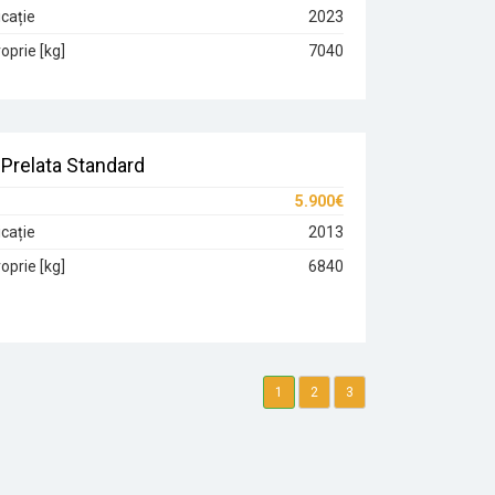
cație
2023
oprie [kg]
7040
Prelata Standard
5.900€
cație
2013
oprie [kg]
6840
1
2
3