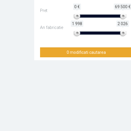
0 €
69 500 €
Pret
1 998
2 026
An fabricatie
0 modificati cautarea