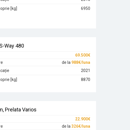
oprie [kg]
6950
 S-Way 480
69.500€
re
de la
988€/luna
cație
2021
oprie [kg]
8870
n, Prelata Varios
22.900€
re
de la
326€/luna