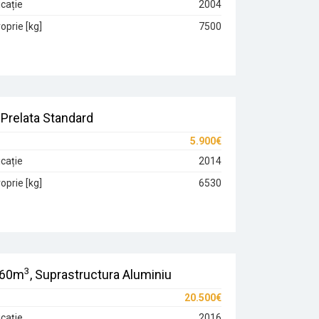
cație
2004
oprie [kg]
7500
Prelata Standard
5.900€
cație
2014
oprie [kg]
6530
3
 60m
, Suprastructura Aluminiu
20.500€
cație
2016