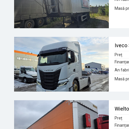
Masă pr
Iveco
Preț
Finanța
An fabri
Masă pr
Wielto
Preț
Finanța