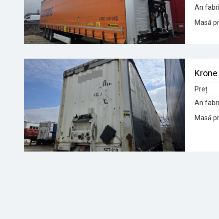
An fabri
Masă pr
Krone 
Preț
An fabri
Masă pr