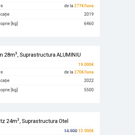
re
de la
277€/luna
cație
2019
oprie [kg]
6460
3
on 28m
, Suprastructura ALUMINIU
19.000€
re
de la
270€/luna
cație
2022
oprie [kg]
5500
3
tz 24m
, Suprastructura Otel
14.900
13.900€