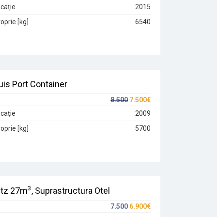
cație
2015
oprie [kg]
6540
is Port Container
8.500
7.500€
cație
2009
oprie [kg]
5700
3
tz 27m
, Suprastructura Otel
7.500
6.900€