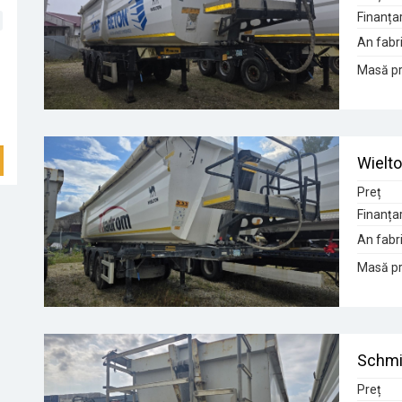
Finanța
An fabri
Masă pr
Wielt
Preț
Finanța
An fabri
Masă pr
Schmi
Preț