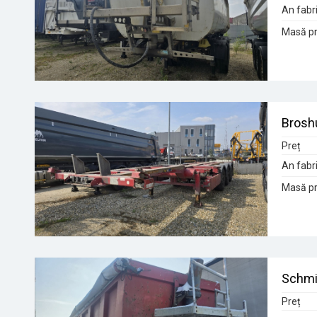
An fabri
Masă pr
Broshu
Preț
An fabri
Masă pr
Schmi
Preț