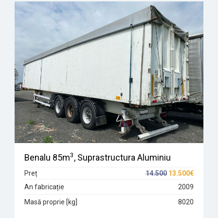
3
Benalu 85m
, Suprastructura Aluminiu
Preț
14.500
13.500€
An fabricație
2009
Masă proprie [kg]
8020