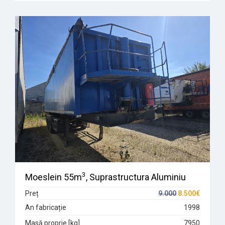
3
Moeslein 55m
, Suprastructura Aluminiu
Preț
9.000
8.500€
An fabricație
1998
Masă proprie [kg]
7950