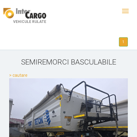
Toggl
navig
VEHICULE RULATE
1
SEMIREMORCI BASCULABILE
> cautare