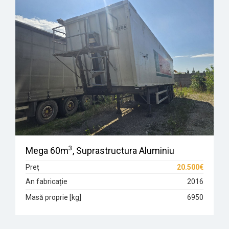
3
Mega 60m
, Suprastructura Aluminiu
Preț
20.500€
An fabricație
2016
Masă proprie [kg]
6950