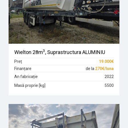
3
Wielton 28m
, Suprastructura ALUMINIU
Preț
19.000€
Finanțare
de la
270€/luna
An fabricație
2022
Masă proprie [kg]
5500