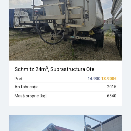
3
Schmitz 24m
, Suprastructura Otel
Preț
14.900
13.900€
An fabricație
2015
Masă proprie [kg]
6540