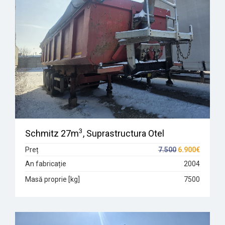
3
Schmitz 27m
, Suprastructura Otel
Preț
7.500
6.900€
An fabricație
2004
Masă proprie [kg]
7500