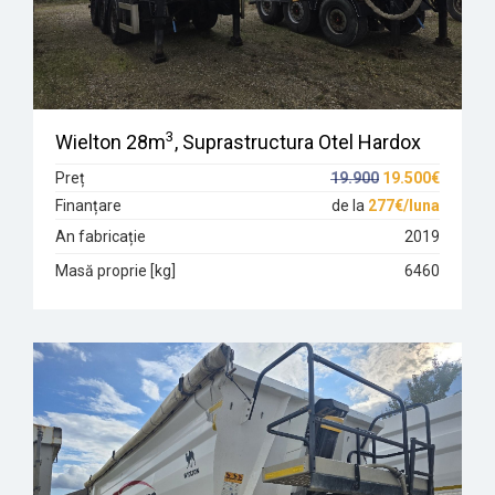
3
Wielton 28m
, Suprastructura Otel Hardox
Preț
19.900
19.500€
Finanțare
de la
277€/luna
An fabricație
2019
Masă proprie [kg]
6460