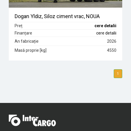
Dogan Yldiz, Siloz ciment vrac, NOUA
Preț
cere detalii
Finanțare
cere detalii
An fabricație
2026
Masă proprie [kg]
4550
1