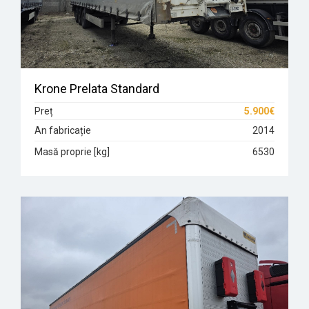
Krone Prelata Standard
Preț
5.900€
An fabricație
2014
Masă proprie [kg]
6530