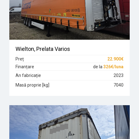
Wielton, Prelata Varios
Preț
22.900€
Finanțare
de la
326€/luna
An fabricație
2023
Masă proprie [kg]
7040