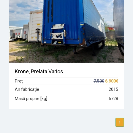
Krone, Prelata Varios
Preț
7.500
6.900€
An fabricație
2015
Masă proprie [kg]
6728
1