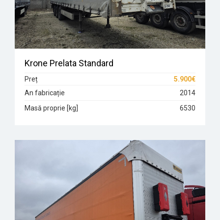
Krone Prelata Standard
Preț
5.900€
An fabricație
2014
Masă proprie [kg]
6530