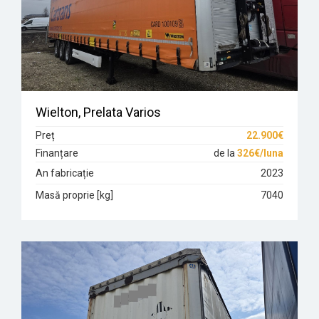
Wielton, Prelata Varios
Preț
22.900€
Finanțare
de la
326€/luna
An fabricație
2023
Masă proprie [kg]
7040