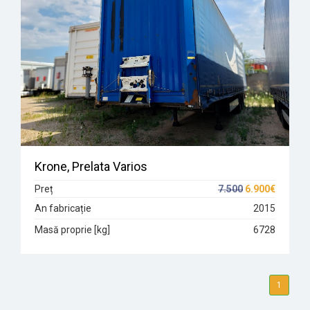
Krone, Prelata Varios
Preț
7.500
6.900€
An fabricație
2015
Masă proprie [kg]
6728
1