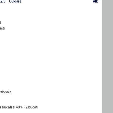
2.5
Culoare
Alb
ă
iști
ctionala;
bucati si 40% - 2 bucati