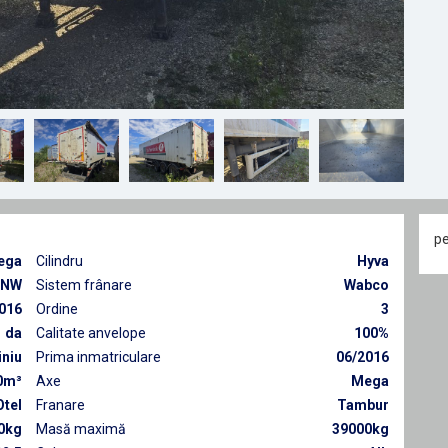
pe
ega
Cilindru
Hyva
NW
Sistem frânare
Wabco
016
Ordine
3
da
Calitate anvelope
100%
iniu
Prima inmatriculare
06/2016
0m³
Axe
Mega
Otel
Franare
Tambur
0kg
Masă maximă
39000kg