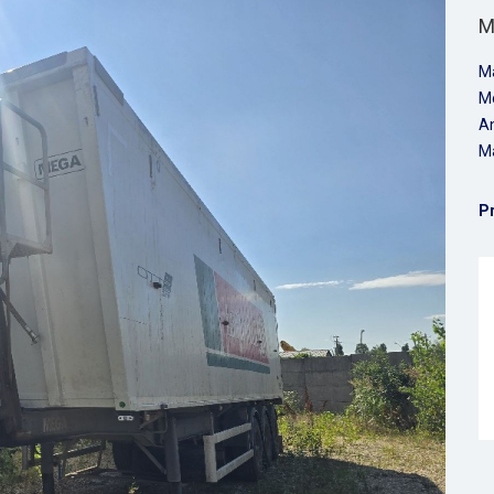
M
M
M
An
Ma
P