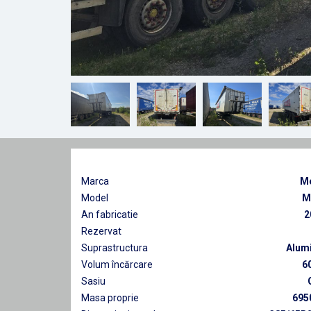
Marca
M
Model
M
An fabricatie
2
Rezervat
Suprastructura
Alum
Volum încărcare
6
Sasiu
Masa proprie
695