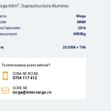
3
ega 60m
, Suprastructura Aluminiu
arca
Mega
odel
MNW
ul fabricatiei
2016
sa proprie
6950Kg
reț
20.500€ + TVA
Te interesează acest vehicul?
SUNĂ-NE ACUM
0734 117 412
SCRIE-NE
iorga@intercargo.ro