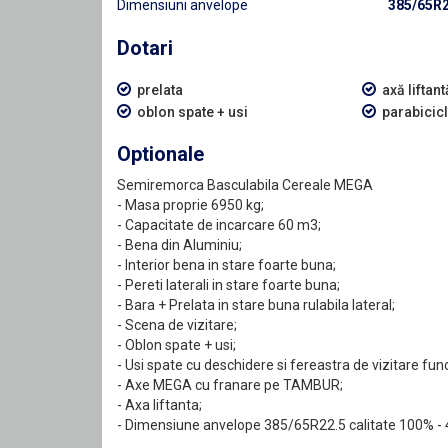
Dimensiuni anvelope
385/65R2
Dotari
prelata
axă liftant
oblon spate + usi
parabicicl
Optionale
Semiremorca Basculabila Cereale MEGA
- Masa proprie 6950 kg;
- Capacitate de incarcare 60 m3;
- Bena din Aluminiu;
- Interior bena in stare foarte buna;
- Pereti laterali in stare foarte buna;
- Bara + Prelata in stare buna rulabila lateral;
- Scena de vizitare;
- Oblon spate + usi;
- Usi spate cu deschidere si fereastra de vizitare fun
- Axe MEGA cu franare pe TAMBUR;
- Axa liftanta;
- Dimensiune anvelope 385/65R22.5 calitate 100% - 4 