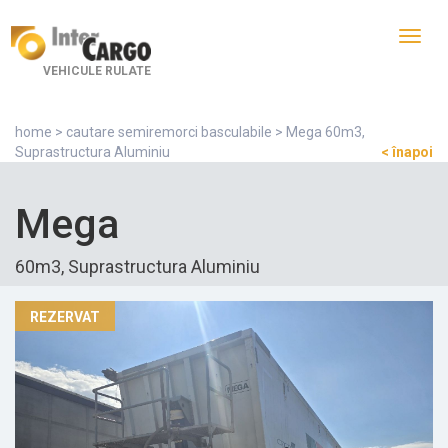
Toggl
navig
VEHICULE RULATE
home
>
cautare semiremorci basculabile
> Mega 60m3,
Suprastructura Aluminiu
< înapoi
Mega
60m3, Suprastructura Aluminiu