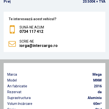
Preț
20.500€ + TVA
Te interesează acest vehicul?
SUNĂ-NE ACUM
0734 117 412
SCRIE-NE
iorga@intercargo.ro
Marca
Mega
Model
MNW
An fabricatie
2016
Rezervat
da
Suprastructura
Aluminiu
Volum încărcare
60m³