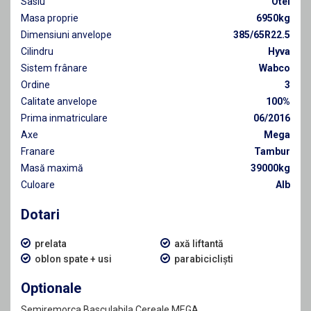
Sasiu
Otel
Masa proprie
6950kg
Dimensiuni anvelope
385/65R22.5
Cilindru
Hyva
Sistem frânare
Wabco
Ordine
3
Calitate anvelope
100%
Prima inmatriculare
06/2016
Axe
Mega
Franare
Tambur
Masă maximă
39000kg
Culoare
Alb
Dotari
prelata
axă liftantă
oblon spate + usi
parabicicliști
Optionale
Semiremorca Basculabila Cereale MEGA