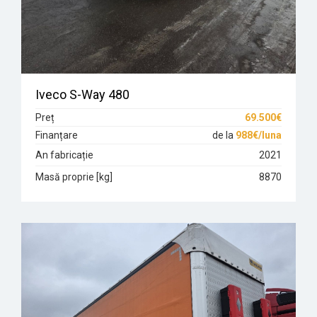
Iveco S-Way 480
Preț
69.500€
Finanțare
de la
988€/luna
An fabricație
2021
Masă proprie [kg]
8870