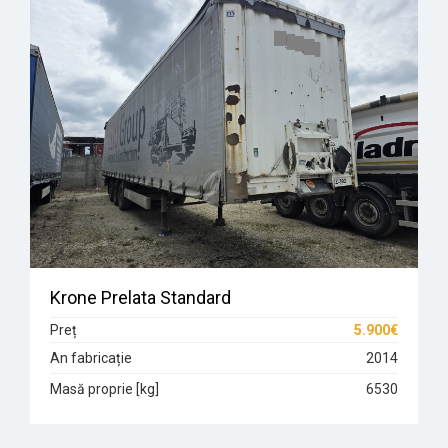
Krone Prelata Standard
Preț
5.900€
An fabricație
2014
Masă proprie [kg]
6530