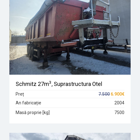
3
Schmitz 27m
, Suprastructura Otel
Preț
7.500
6.900€
An fabricație
2004
Masă proprie [kg]
7500