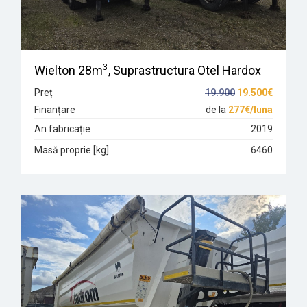
3
Wielton 28m
, Suprastructura Otel Hardox
Preț
19.900
19.500€
Finanțare
de la
277€/luna
An fabricație
2019
Masă proprie [kg]
6460