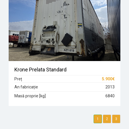
Krone Prelata Standard
Preț
5.900€
An fabricație
2013
Masă proprie [kg]
6840
1
2
3