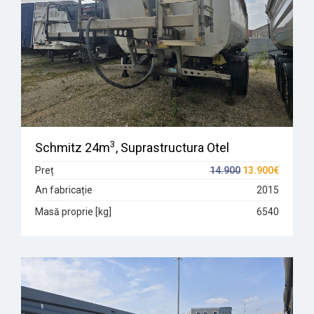
3
Schmitz 24m
, Suprastructura Otel
Preț
14.900
13.900€
An fabricație
2015
Masă proprie [kg]
6540