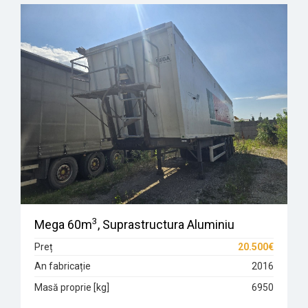
3
Mega 60m
, Suprastructura Aluminiu
Preț
20.500€
An fabricație
2016
Masă proprie [kg]
6950