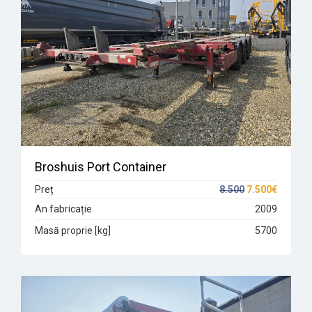
Broshuis Port Container
Preț
8.500
7.500€
An fabricație
2009
Masă proprie [kg]
5700