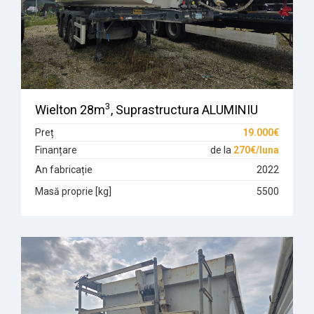
3
Wielton 28m
, Suprastructura ALUMINIU
Preț
19.000€
Finanțare
de la
270€/luna
An fabricație
2022
Masă proprie [kg]
5500