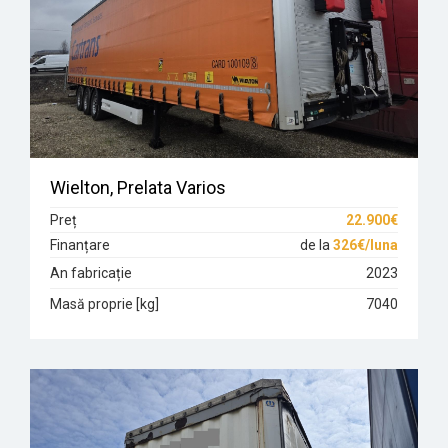
Wielton, Prelata Varios
Preț
22.900€
Finanțare
de la
326€/luna
An fabricație
2023
Masă proprie [kg]
7040