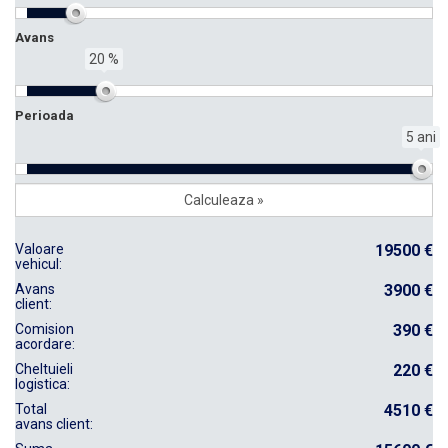
Avans
20 %
Perioada
5 ani
Valoare
19500 €
vehicul:
Avans
3900 €
client:
Comision
390 €
acordare:
Cheltuieli
220 €
logistica:
Total
4510 €
avans client: