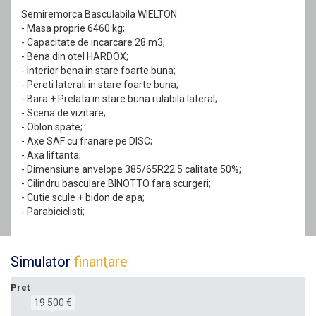
Semiremorca Basculabila WIELTON
- Masa proprie 6460 kg;
- Capacitate de incarcare 28 m3;
- Bena din otel HARDOX;
- Interior bena in stare foarte buna;
- Pereti laterali in stare foarte buna;
- Bara + Prelata in stare buna rulabila lateral;
- Scena de vizitare;
- Oblon spate;
- Axe SAF cu franare pe DISC;
- Axa liftanta;
- Dimensiune anvelope 385/65R22.5 calitate 50%;
- Cilindru basculare BINOTTO fara scurgeri;
- Cutie scule + bidon de apa;
- Parabiciclisti;
Simulator
finanţare
Pret
19 500 €