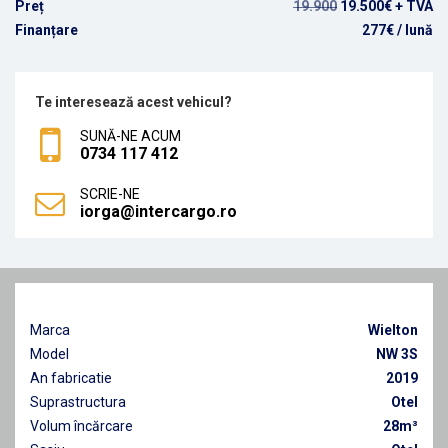
Preț
19.900
19.500€ + TVA
Finanțare
277€
/ lună
Te interesează acest vehicul?
SUNĂ-NE ACUM
0734 117 412
SCRIE-NE
iorga@intercargo.ro
Marca
Wielton
Model
NW 3S
An fabricatie
2019
Suprastructura
Otel
Volum încărcare
28m³