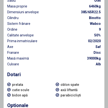
Sasiu
Otel
Masa proprie
6460kg
Dimensiuni anvelope
385/65R22.5
Cilindru
Binotto
Sistem frânare
Wabco
Ordine
9
Calitate anvelope
50%
Prima inmatriculare
02/2020
Axe
Saf
Franare
Disc
Masă maximă
39000kg
Culoare
Alb
Dotari
prelata
oblon spate
cutie scule
axă liftantă
bidon apă
parabicicliști
Optionale