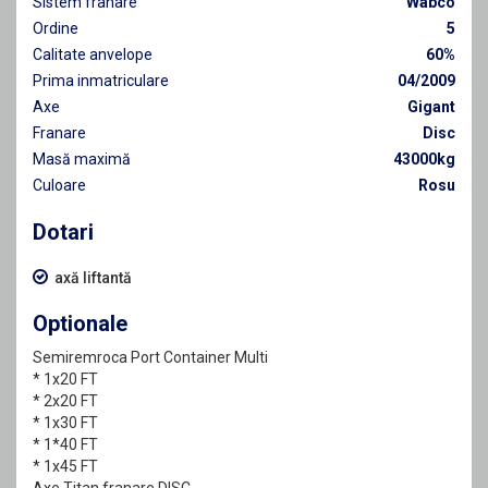
Sistem frânare
Wabco
Ordine
5
Calitate anvelope
60%
Prima inmatriculare
04/2009
Axe
Gigant
Franare
Disc
Masă maximă
43000kg
Culoare
Rosu
Dotari
axă liftantă
Optionale
Semiremroca Port Container Multi
* 1x20 FT
* 2x20 FT
* 1x30 FT
* 1*40 FT
* 1x45 FT
Axe Titan franare DISC