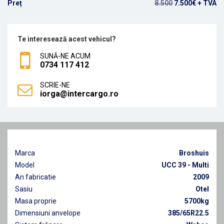
Preț
8.500
7.500€ + TVA
Te interesează acest vehicul?
SUNĂ-NE ACUM
0734 117 412
SCRIE-NE
iorga@intercargo.ro
Marca
Broshuis
Model
UCC 39 - Multi
An fabricatie
2009
Sasiu
Otel
Masa proprie
5700kg
Dimensiuni anvelope
385/65R22.5