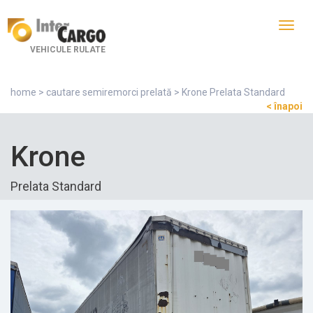
Toggl
navig
VEHICULE RULATE
home
>
cautare semiremorci prelată
> Krone Prelata Standard
< înapoi
Krone
Prelata Standard