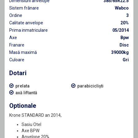
Dimensiuni anvelope
385/65R22.5
Sistem frânare
Wabco
Ordine
3
Calitate anvelope
20%
Prima inmatriculare
05/2014
Axe
Bpw
Franare
Disc
Masă maximă
39000kg
Culoare
Gri
Dotari
prelata
parabicicliști
axă liftantă
Optionale
Krone STANDARD an 2014,
Sasiu Otel
Axe BPW
Anvelope 20%