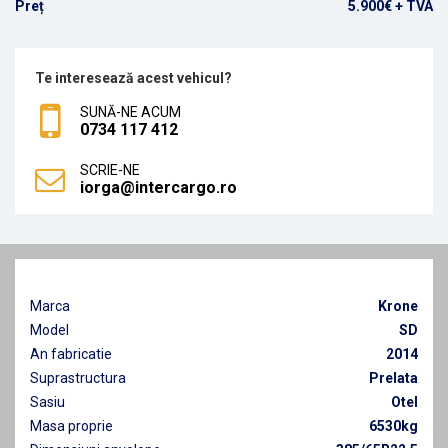
Preț
5.900€ + TVA
Te interesează acest vehicul?
SUNĂ-NE ACUM
0734 117 412
SCRIE-NE
iorga@intercargo.ro
Marca
Krone
Model
SD
An fabricatie
2014
Suprastructura
Prelata
Sasiu
Otel
Masa proprie
6530kg