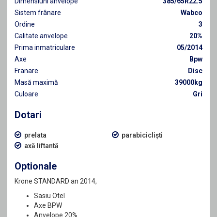
Dimensiuni anvelope
385/65R22.5
Sistem frânare
Wabco
Ordine
3
Calitate anvelope
20%
Prima inmatriculare
05/2014
Axe
Bpw
Franare
Disc
Masă maximă
39000kg
Culoare
Gri
Dotari
prelata
parabicicliști
axă liftantă
Optionale
Krone STANDARD an 2014,
Sasiu Otel
Axe BPW
Anvelope 20%