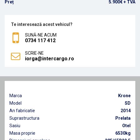
Preț
5.900€ + TVA
Te interesează acest vehicul?
SUNĂ-NE ACUM
0734 117 412
SCRIE-NE
iorga@intercargo.ro
Marca
Krone
Model
SD
An fabricatie
2014
Suprastructura
Prelata
Sasiu
Otel
Masa proprie
6530kg