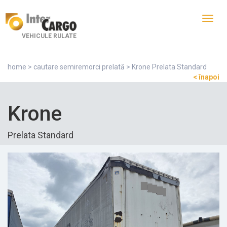
Toggl
navig
VEHICULE RULATE
home
>
cautare semiremorci prelată
> Krone Prelata Standard
< înapoi
Krone
Prelata Standard