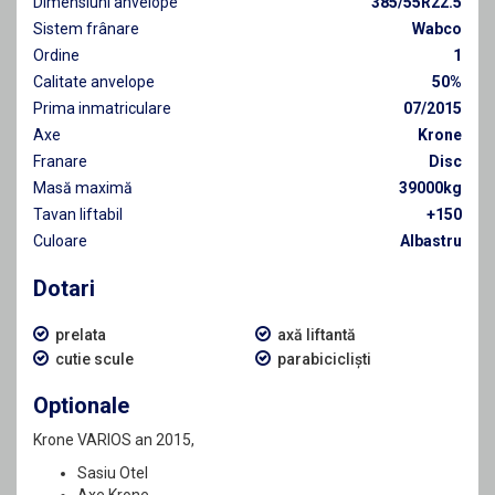
Dimensiuni anvelope
385/55R22.5
Sistem frânare
Wabco
Ordine
1
Calitate anvelope
50%
Prima inmatriculare
07/2015
Axe
Krone
Franare
Disc
Masă maximă
39000kg
Tavan liftabil
+150
Culoare
Albastru
Dotari
prelata
axă liftantă
cutie scule
parabicicliști
Optionale
Krone VARIOS an 2015,
Sasiu Otel
Axe Krone