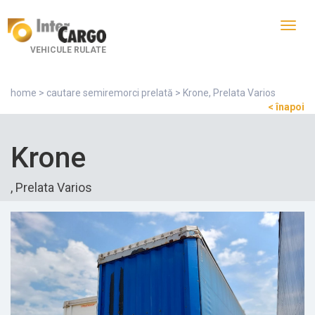
Toggl
navig
VEHICULE RULATE
home
>
cautare semiremorci prelată
> Krone, Prelata Varios
< înapoi
Krone
, Prelata Varios