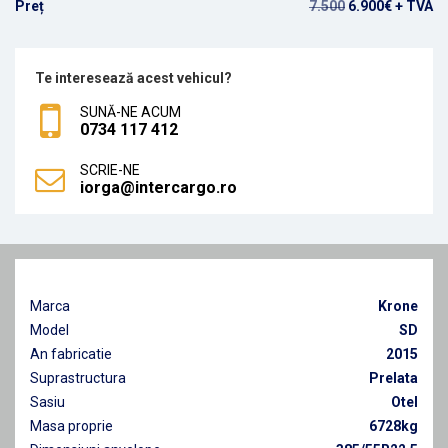
Preț
7.500
6.900€ + TVA
Te interesează acest vehicul?
SUNĂ-NE ACUM
0734 117 412
SCRIE-NE
iorga@intercargo.ro
Marca
Krone
Model
SD
An fabricatie
2015
Suprastructura
Prelata
Sasiu
Otel
Masa proprie
6728kg