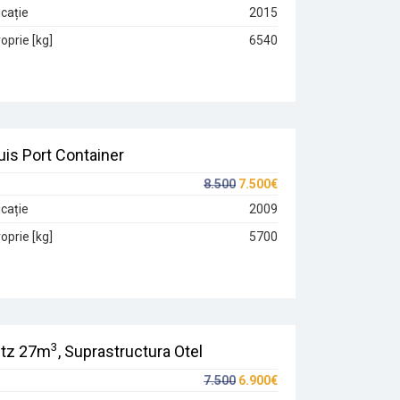
cație
2015
oprie [kg]
6540
is Port Container
8.500
7.500€
cație
2009
oprie [kg]
5700
3
tz 27m
, Suprastructura Otel
7.500
6.900€