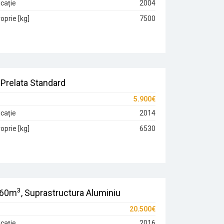
cație
2004
oprie [kg]
7500
Prelata Standard
5.900€
cație
2014
oprie [kg]
6530
3
 60m
, Suprastructura Aluminiu
20.500€
cație
2016