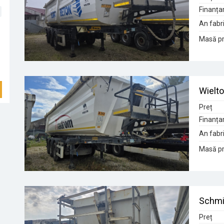
Finanța
An fabri
Masă pr
Wielt
Preț
Finanța
An fabri
Masă pr
Schmi
Preț