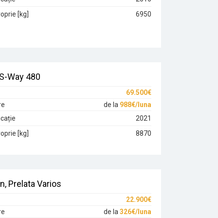
oprie [kg]
6950
 S-Way 480
69.500€
re
de la
988€/luna
cație
2021
oprie [kg]
8870
n, Prelata Varios
22.900€
re
de la
326€/luna