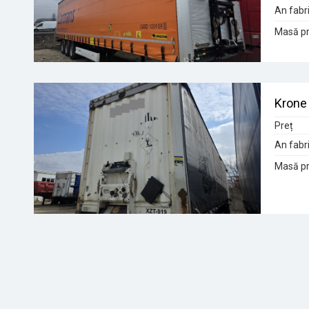
An fabri
Masă pr
Krone 
Preț
An fabri
Masă pr