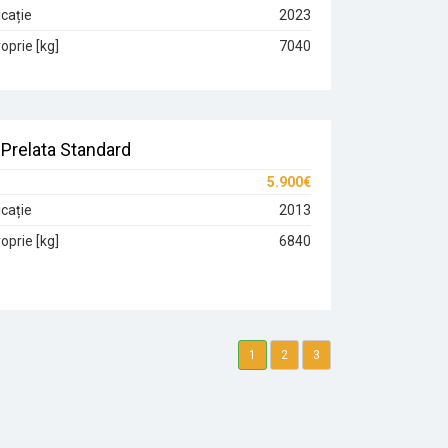
cație
2023
oprie [kg]
7040
Prelata Standard
5.900€
cație
2013
oprie [kg]
6840
1
2
3