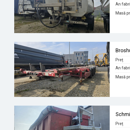
An fabri
Masă pr
Broshu
Preț
An fabri
Masă pr
Schmi
Preț