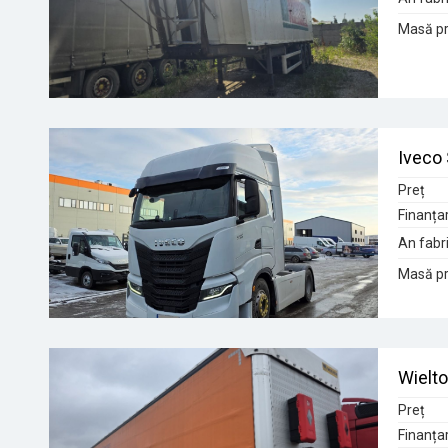
Masă pr
Iveco
Preț
Finanța
An fabri
Masă pr
Wielto
Preț
Finanța