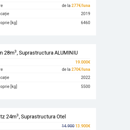
re
de la
277€/luna
cație
2019
oprie [kg]
6460
3
on 28m
, Suprastructura ALUMINIU
19.000€
re
de la
270€/luna
cație
2022
oprie [kg]
5500
3
tz 24m
, Suprastructura Otel
14.900
13.900€