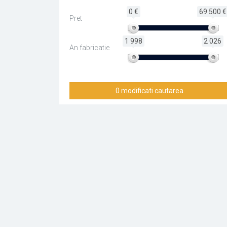
0 €
69 500 €
Pret
1 998
2 026
An fabricatie
0 modificati cautarea