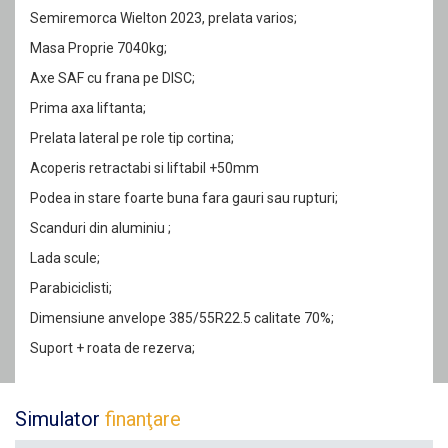
Semiremorca Wielton 2023, prelata varios;
Masa Proprie 7040kg;
Axe SAF cu frana pe DISC;
Prima axa liftanta;
Prelata lateral pe role tip cortina;
Acoperis retractabi si liftabil +50mm
Podea in stare foarte buna fara gauri sau rupturi;
Scanduri din aluminiu ;
Lada scule;
Parabiciclisti;
Dimensiune anvelope 385/55R22.5 calitate 70%;
Suport + roata de rezerva;
Simulator
finanţare