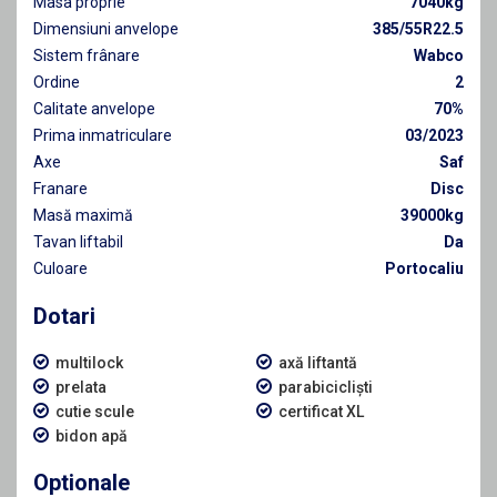
Masa proprie
7040kg
Dimensiuni anvelope
385/55R22.5
Sistem frânare
Wabco
Ordine
2
Calitate anvelope
70%
Prima inmatriculare
03/2023
Axe
Saf
Franare
Disc
Masă maximă
39000kg
Tavan liftabil
Da
Culoare
Portocaliu
Dotari
multilock
axă liftantă
prelata
parabicicliști
cutie scule
certificat XL
bidon apă
Optionale