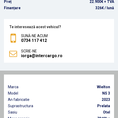
Preț
22.900€ + TVA
Finanțare
326€
/ lună
Te interesează acest vehicul?
SUNĂ-NE ACUM
0734 117 412
SCRIE-NE
iorga@intercargo.ro
Marca
Wielton
Model
NS 3
An fabricatie
2023
Suprastructura
Prelata
Sasiu
Otel