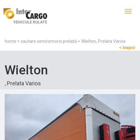
Toggl
navig
VEHICULE RULATE
home
>
cautare semiremorci prelată
> Wielton, Prelata Varios
< înapoi
Wielton
, Prelata Varios