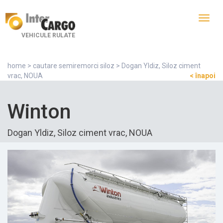
Toggl
navig
VEHICULE RULATE
home
>
cautare semiremorci siloz
> Dogan Yldiz, Siloz ciment
vrac, NOUA
< înapoi
Winton
Dogan Yldiz, Siloz ciment vrac, NOUA