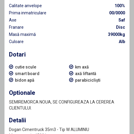
Calitate anvelope
100%
Prima inmatriculare
00/0000
Axe
Saf
Franare
Disc
Masă maximă
39000kg
Culoare
Alb
Dotari
cutie scule
km axă
smart board
axă liftantă
bidon apă
parabicicliști
Optionale
SEMIREMORCA NOUA, SE CONFIGUREAZA LA CEREREA
CLIENTULUI.
Detalii
Dogan Cimentruck 35m3 - Tip W ALUMINIU