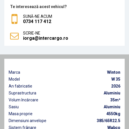
Te interesează acest vehicul?
SUNĂ-NE ACUM
0734 117 412
SCRIE-NE
iorga@intercargo.ro
Marca
Winton
Model
W 35
An fabricatie
2026
Suprastructura
Aluminiu
Volum încărcare
35m³
Sasiu
Aluminiu
Masa proprie
4550kg
Dimensiuni anvelope
385/65R22.5
Sistem frânare
Wabco