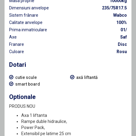
Masa proprie
10000kg
Dimensiuni anvelope
235/75R17.5
Sistem frânare
Wabco
Calitate anvelope
100%
Prima inmatriculare
01/
Axe
Saf
Franare
Disc
Culoare
Rosu
Dotari
cutie scule
axă liftantă
smart board
Optionale
PRODUS NOU
Axa 1 liftanta
Rampe duble hidraulice,
Power Pack,
Extensibil pe latime 25 cm