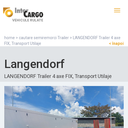
Toggl
navig
VEHICULE RULATE
home
>
cautare semiremorci Trailer
> LANGENDORF Trailer 4 axe
FIX, Transport Utilaje
< înapoi
Langendorf
LANGENDORF Trailer 4 axe FIX, Transport Utilaje