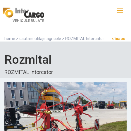
Toggl
navig
VEHICULE RULATE
home
>
cautare utilaje agricole
> ROZMITAL Intorcator
< înapoi
Rozmital
ROZMITAL Intorcator