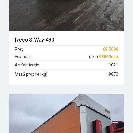
Iveco S-Way 480
Preț
69.500€
Finanțare
de la
988€/luna
An fabricație
2021
Masă proprie [kg]
8870