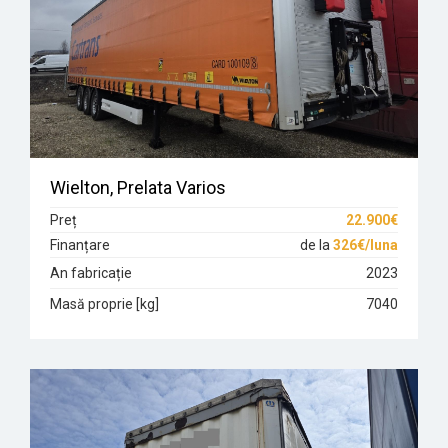
Wielton, Prelata Varios
Preț
22.900€
Finanțare
de la
326€/luna
An fabricație
2023
Masă proprie [kg]
7040