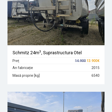
3
Schmitz 24m
, Suprastructura Otel
Preț
14.900
13.900€
An fabricație
2015
Masă proprie [kg]
6540