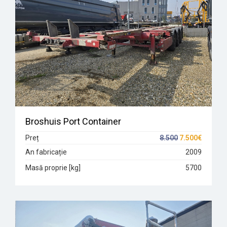
Broshuis Port Container
Preț
8.500
7.500€
An fabricație
2009
Masă proprie [kg]
5700