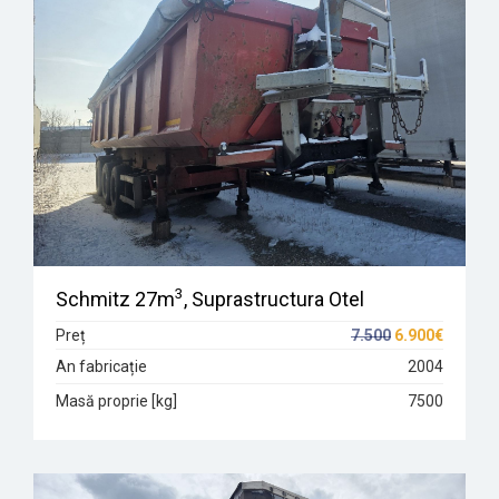
3
Schmitz 27m
, Suprastructura Otel
Preț
7.500
6.900€
An fabricație
2004
Masă proprie [kg]
7500