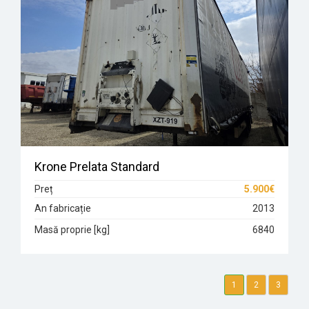
Krone Prelata Standard
Preț
5.900€
An fabricație
2013
Masă proprie [kg]
6840
1
2
3