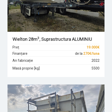
3
Wielton 28m
, Suprastructura ALUMINIU
Preț
19.000€
Finanțare
de la
270€/luna
An fabricație
2022
Masă proprie [kg]
5500