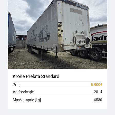
Krone Prelata Standard
Preț
5.900€
An fabricație
2014
Masă proprie [kg]
6530