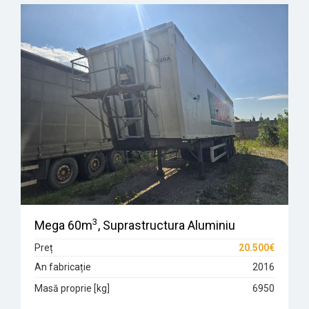
3
Mega 60m
, Suprastructura Aluminiu
Preț
20.500€
An fabricație
2016
Masă proprie [kg]
6950