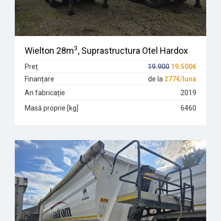
3
Wielton 28m
, Suprastructura Otel Hardox
Preț
19.900
19.500€
Finanțare
de la
277€/luna
An fabricație
2019
Masă proprie [kg]
6460