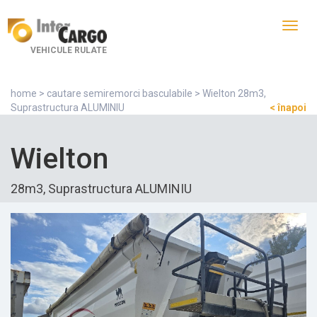
Toggl
navig
VEHICULE RULATE
home
>
cautare semiremorci basculabile
> Wielton 28m3,
Suprastructura ALUMINIU
< înapoi
Wielton
28m3, Suprastructura ALUMINIU