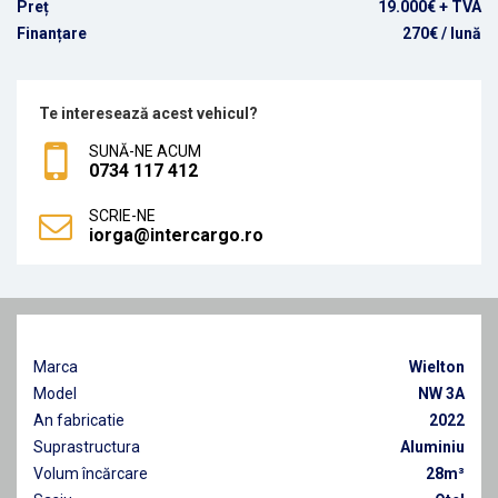
Preț
19.000€ + TVA
Finanțare
270€
/ lună
Te interesează acest vehicul?
SUNĂ-NE ACUM
0734 117 412
SCRIE-NE
iorga@intercargo.ro
Marca
Wielton
Model
NW 3A
An fabricatie
2022
Suprastructura
Aluminiu
Volum încărcare
28m³