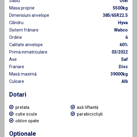
Sasiu
Otel
Masa proprie
5500kg
Dimensiuni anvelope
385/65R22.5
Cilindru
Hyva
Sistem frânare
Wabco
Ordine
6
Calitate anvelope
60%
Prima inmatriculare
03/2022
Axe
Saf
Franare
Disc
Masă maximă
39000kg
Culoare
Alb
Dotari
prelata
axă liftantă
cutie scule
parabicicliști
oblon spate
Optionale