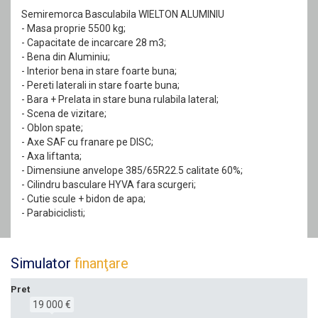
Semiremorca Basculabila WIELTON ALUMINIU
- Masa proprie 5500 kg;
- Capacitate de incarcare 28 m3;
- Bena din Aluminiu;
- Interior bena in stare foarte buna;
- Pereti laterali in stare foarte buna;
- Bara + Prelata in stare buna rulabila lateral;
- Scena de vizitare;
- Oblon spate;
- Axe SAF cu franare pe DISC;
- Axa liftanta;
- Dimensiune anvelope 385/65R22.5 calitate 60%;
- Cilindru basculare HYVA fara scurgeri;
- Cutie scule + bidon de apa;
- Parabiciclisti;
Simulator
finanţare
Pret
19 000 €