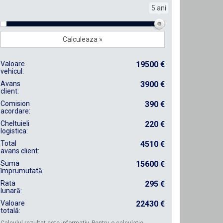
5 ani
Valoare
19500 €
vehicul:
Avans
3900 €
client:
Comision
390 €
acordare:
Cheltuieli
220 €
logistica:
Total
4510 €
avans client:
Suma
15600 €
împrumutată:
Rata
295 €
lunară:
Valoare
22430 €
totală:
Calculul rezultat este informativ. Pentru o calculatie