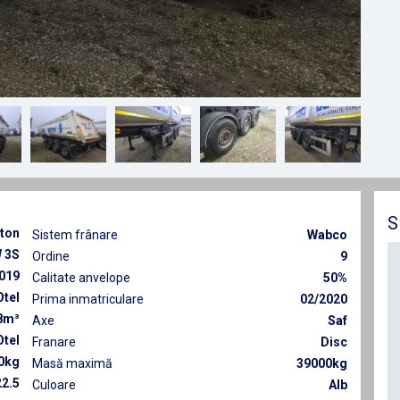
S
lton
Sistem frânare
Wabco
 3S
Ordine
9
019
Calitate anvelope
50%
Otel
Prima inmatriculare
02/2020
8m³
Axe
Saf
Otel
Franare
Disc
0kg
Masă maximă
39000kg
2.5
Culoare
Alb