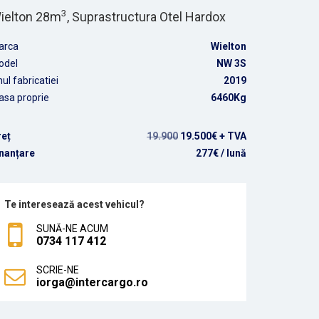
3
ielton 28m
, Suprastructura Otel Hardox
arca
Wielton
odel
NW 3S
ul fabricatiei
2019
sa proprie
6460Kg
reț
19.900
19.500€ + TVA
nanțare
277€
/ lună
Te interesează acest vehicul?
SUNĂ-NE ACUM
0734 117 412
SCRIE-NE
iorga@intercargo.ro