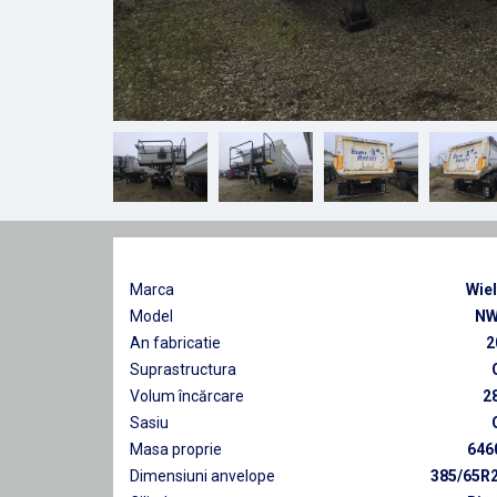
Marca
Wie
Model
NW
An fabricatie
2
Suprastructura
Volum încărcare
2
Sasiu
Masa proprie
646
Dimensiuni anvelope
385/65R2