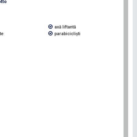
otto
axă liftantă
te
parabicicliști