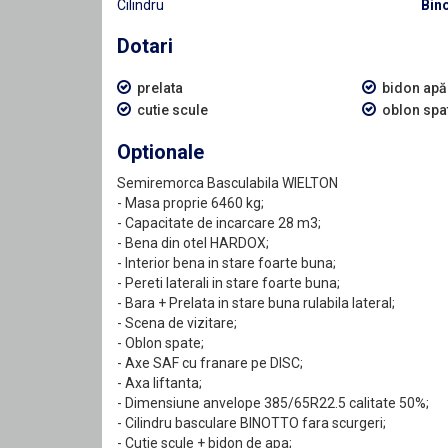
Cilindru
Bin
Dotari
prelata
bidon apă
cutie scule
oblon spa
Optionale
Semiremorca Basculabila WIELTON
- Masa proprie 6460 kg;
- Capacitate de incarcare 28 m3;
- Bena din otel HARDOX;
- Interior bena in stare foarte buna;
- Pereti laterali in stare foarte buna;
- Bara + Prelata in stare buna rulabila lateral;
- Scena de vizitare;
- Oblon spate;
- Axe SAF cu franare pe DISC;
- Axa liftanta;
- Dimensiune anvelope 385/65R22.5 calitate 50%;
- Cilindru basculare BINOTTO fara scurgeri;
- Cutie scule + bidon de apa;