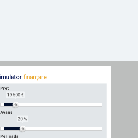
imulator
finanţare
Pret
19 500 €
Avans
20 %
Perioada