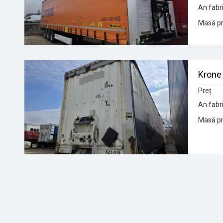
An fabri
Masă pr
Krone 
Preț
An fabri
Masă pr