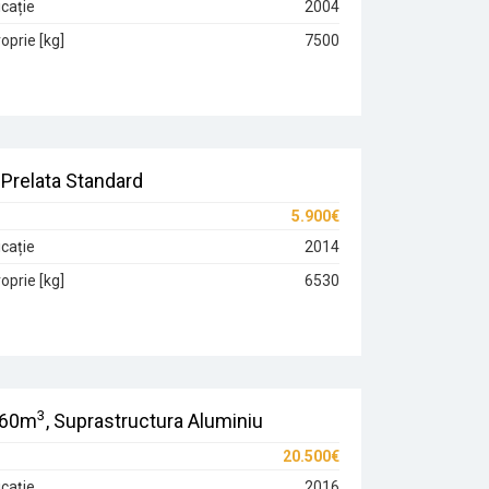
cație
2004
oprie [kg]
7500
Prelata Standard
5.900€
cație
2014
oprie [kg]
6530
3
 60m
, Suprastructura Aluminiu
20.500€
cație
2016