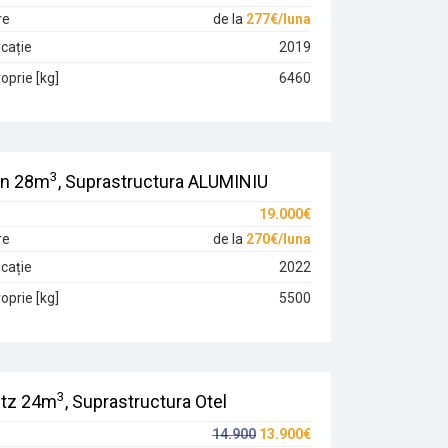
re
de la
277€/luna
cație
2019
oprie [kg]
6460
3
on 28m
, Suprastructura ALUMINIU
19.000€
re
de la
270€/luna
cație
2022
oprie [kg]
5500
3
tz 24m
, Suprastructura Otel
14.900
13.900€