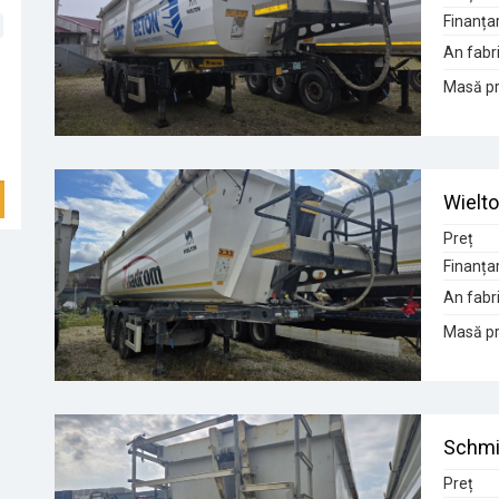
Finanța
An fabri
Masă pr
Wielt
Preț
Finanța
An fabri
Masă pr
Schmi
Preț