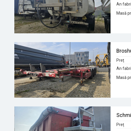
An fabri
Masă pr
Broshu
Preț
An fabri
Masă pr
Schmi
Preț