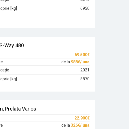
oprie [kg]
6950
 S-Way 480
69.500€
re
de la
988€/luna
cație
2021
oprie [kg]
8870
n, Prelata Varios
22.900€
re
de la
326€/luna