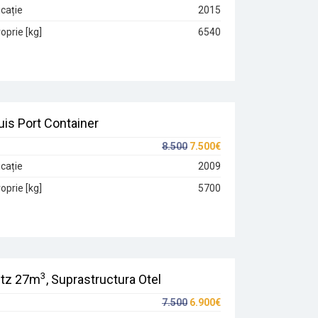
cație
2015
oprie [kg]
6540
is Port Container
8.500
7.500€
cație
2009
oprie [kg]
5700
3
tz 27m
, Suprastructura Otel
7.500
6.900€