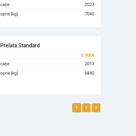
cație
2023
oprie [kg]
7040
Prelata Standard
5.900€
cație
2013
oprie [kg]
6840
1
2
3