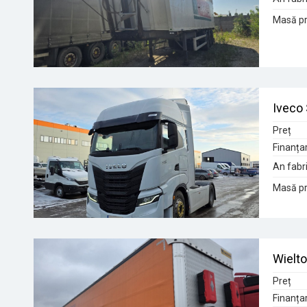
Masă pr
Iveco
Preț
Finanța
An fabri
Masă pr
Wielto
Preț
Finanța