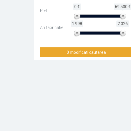
0 €
69 500 €
Pret
1 998
2 026
An fabricatie
0 modificati cautarea